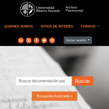
Skip to main content
QUIENES SOMOS
SITIOS DE INTERÉS
FONDOS
Iniciar sesión
Buscar
Búsqueda Avanzada »