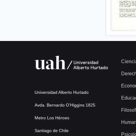
Cienci
Derec
Econo
Universidad Alberto Hurtado
Educa
Avda. Bernardo O’Higgins 1825
Filosof
Metro Los Héroes
Human
Santiago de Chile
Psicol