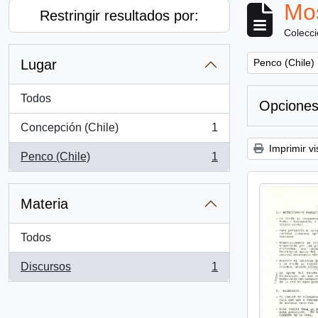
Mos
Restringir resultados por:
Colecc
Remove filter:
Lugar
Penco (Chile)
Todos
Opciones
Concepción (Chile)
1
, 1 resultados
Imprimir vi
Penco (Chile)
1
, 1 resultados
Materia
Todos
Discursos
1
, 1 resultados