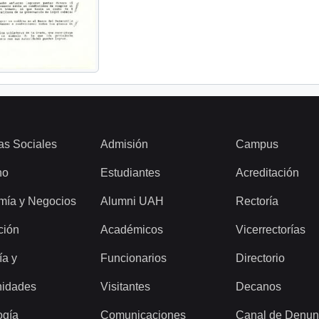
as Sociales
Admisión
Campus
ho
Estudiantes
Acreditación
mía y Negocios
Alumni UAH
Rectoría
ción
Académicos
Vicerrectorías
ía y
Funcionarios
Directorio
idades
Visitantes
Decanos
ogía
Comunicaciones
Canal de Denun