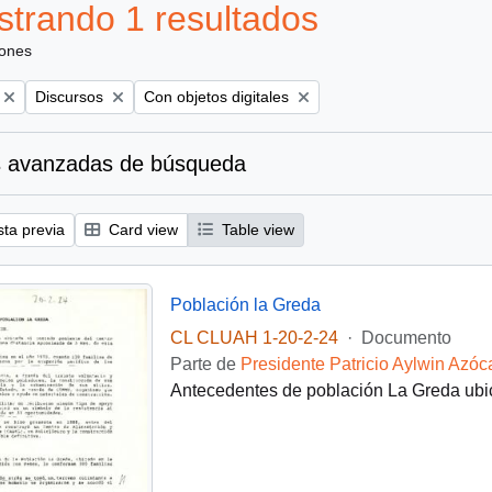
trando 1 resultados
iones
Remove filter:
Remove filter:
Discursos
Con objetos digitales
 avanzadas de búsqueda
sta previa
Card view
Table view
Población la Greda
CL CLUAH 1-20-2-24
·
Documento
Parte de
Presidente Patricio Aylwin Azóc
Antecedentes de población La Greda ub