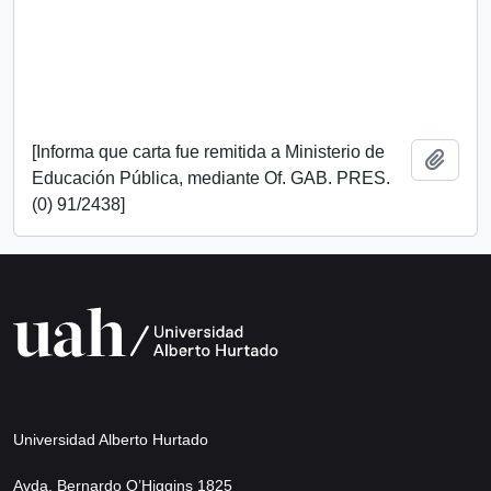
[Informa que carta fue remitida a Ministerio de
Añadi
Educación Pública, mediante Of. GAB. PRES.
(0) 91/2438]
Universidad Alberto Hurtado
Avda. Bernardo O’Higgins 1825