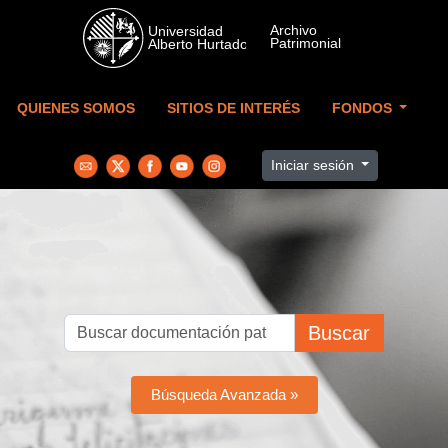
Skip to main content
QUIENES SOMOS
SITIOS DE INTERÉS
FONDOS
Iniciar sesión
Buscar
Búsqueda Avanzada »