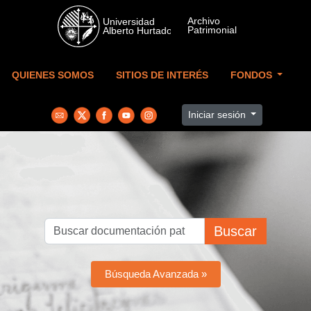
Skip to main content
QUIENES SOMOS
SITIOS DE INTERÉS
FONDOS
Iniciar sesión
Buscar
Búsqueda Avanzada »