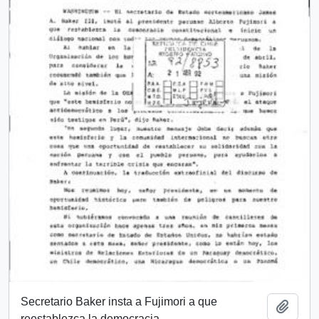
Secretario Baker insta a Fujimori a que
Añadi
reestablezca la democracia