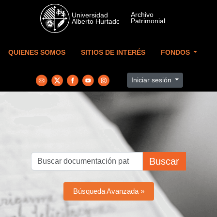
Skip to main content
QUIENES SOMOS
SITIOS DE INTERÉS
FONDOS
Iniciar sesión
Buscar
Búsqueda Avanzada »