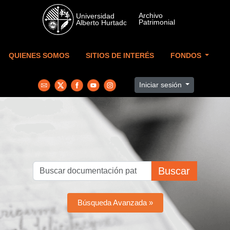
Skip to main content
QUIENES SOMOS
SITIOS DE INTERÉS
FONDOS
Iniciar sesión
Buscar
Búsqueda Avanzada »