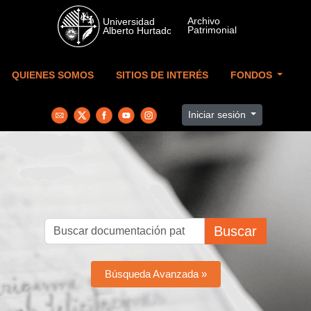
Skip to main content
QUIENES SOMOS
SITIOS DE INTERÉS
FONDOS
Iniciar sesión
Buscar
Búsqueda Avanzada »