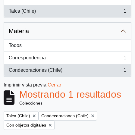
Talca (Chile)
1
, 1 resultados
Materia
Todos
Correspondencia
1
, 1 resultados
Condecoraciones (Chile)
1
, 1 resultados
Imprimir vista previa
Cerrar
Mostrando 1 resultados
Colecciones
Remove filter:
Remove filter:
Talca (Chile)
Condecoraciones (Chile)
Remove filter:
Con objetos digitales