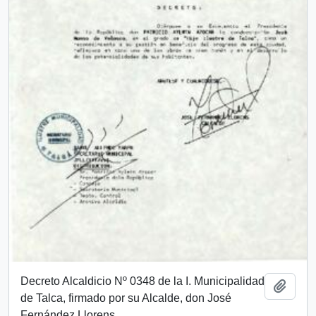
Decreto Alcaldicio Nº 0348 de la I. Municipalidad
Añadi
de Talca, firmado por su Alcalde, don José
Fernández Llorens