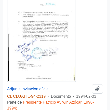
Añadi
Adjunta invitación oficial
CL CLUAH 1-94-2319
·
Documento
·
1994-02-03
Parte de
Presidente Patricio Aylwin Azócar (1990-
1994)