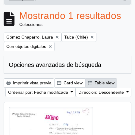
, 1 resultados
Mostrando 1 resultados
Colecciones
Remove filter:
Remove filter:
Gómez Chaparro, Laura
Talca (Chile)
Remove filter:
Con objetos digitales
Opciones avanzadas de búsqueda
Imprimir vista previa
Card view
Table view
Ordenar por: Fecha modificada
Dirección: Descendente