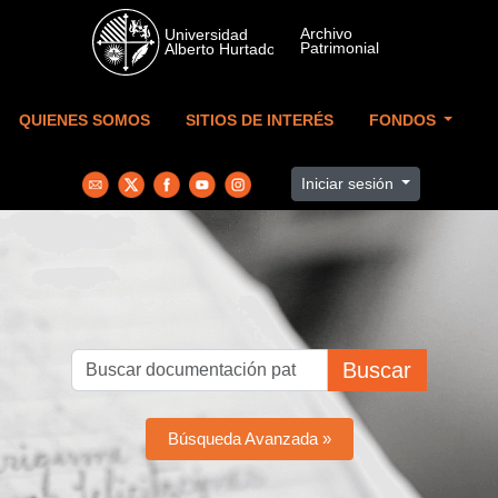
Skip to main content
QUIENES SOMOS
SITIOS DE INTERÉS
FONDOS
Iniciar sesión
Buscar
Búsqueda Avanzada »