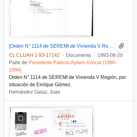
Añadi
[Orden N° 1114 de SEREMI de Vivienda V Región]
CL CLUAH 1-93-17142
·
Documento
·
1993-08-20
Parte de
Presidente Patricio Aylwin Azócar (1990-
1994)
Orden N° 1114 de SEREMI de Vivienda V Región, por
situación de Enríque Gómez.
Hernández Galaz, Juan