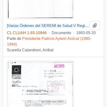
Añadi
[Varias Órdenes del SEREMI de Salud V Región]
CL CLUAH 1-93-10946
·
Documento
·
1993-05-20
Parte de
Presidente Patricio Aylwin Azócar (1990-
1994)
Scarella Calandroni, Aníbal