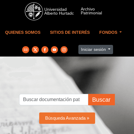
Skip to main content
QUIENES SOMOS
SITIOS DE INTERÉS
FONDOS
Iniciar sesión
Buscar
Búsqueda Avanzada »