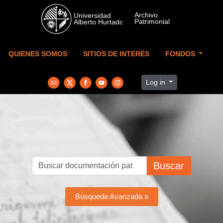
Skip to main content
QUIENES SOMOS
SITIOS DE INTERÉS
FONDOS
Log in
Buscar
Búsqueda Avanzada »