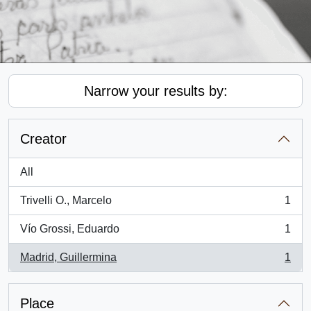
Narrow your results by:
Creator
All
Trivelli O., Marcelo
1
, 1 results
Vío Grossi, Eduardo
1
, 1 results
Madrid, Guillermina
1
, 1 results
Place