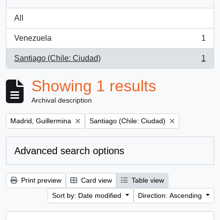
All
Venezuela
1
, 1 results
Santiago (Chile: Ciudad)
1
, 1 results
Showing 1 results
Archival description
Remove filter:
Remove filter:
Madrid, Guillermina
Santiago (Chile: Ciudad)
Advanced search options
Print preview
Card view
Table view
Sort by: Date modified
Direction: Ascending