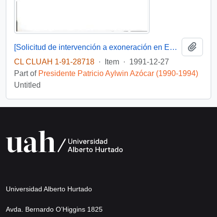
Add t
[Solicitud de intervención a exoneración en Embajada de Venezuela dirigida al Presidente Patricio Aylwin]
CL CLUAH 1-91-28718
·
Item
·
1991-12-27
Part of
Presidente Patricio Aylwin Azócar (1990-1994)
Untitled
Universidad Alberto Hurtado
Avda. Bernardo O’Higgins 1825