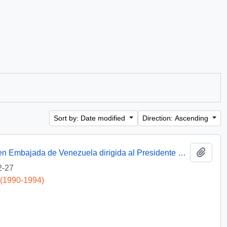
Sort by: Date modified
Direction: Ascending
Add t
[Solicitud de intervención a exoneración en Embajada de Venezuela dirigida al Presidente Patricio Aylwin]
2-27
 (1990-1994)