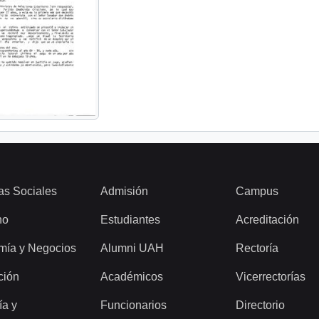
as Sociales
Admisión
Campus
ho
Estudiantes
Acreditación
mía y Negocios
Alumni UAH
Rectoría
ción
Académicos
Vicerrectorías
ía y
Funcionarios
Directorio