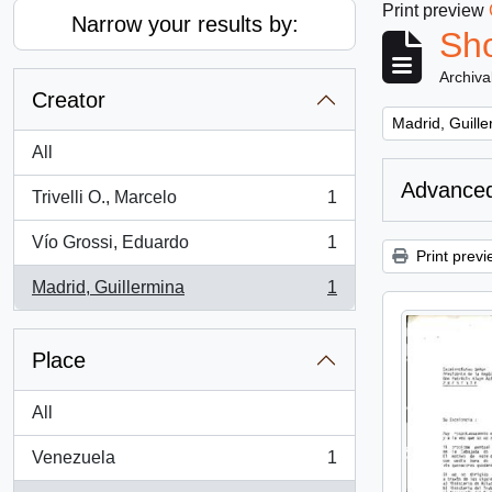
Print preview
Narrow your results by:
Sho
Archiva
Creator
Remove filter:
Madrid, Guill
All
Advanced
Trivelli O., Marcelo
1
, 1 results
Vío Grossi, Eduardo
1
, 1 results
Print previ
Madrid, Guillermina
1
, 1 results
Place
All
Venezuela
1
, 1 results