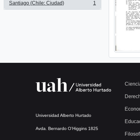
Santiago (Chile: Ciudad)
1
, 1 results
Cienci
Derec
Econo
Universidad Alberto Hurtado
Educa
Avda. Bernardo O’Higgins 1825
Filosof