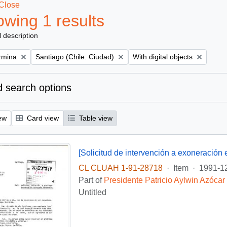
Close
wing 1 results
l description
Remove filter:
Remove filter:
ermina
Santiago (Chile: Ciudad)
With digital objects
 search options
ew
Card view
Table view
CL CLUAH 1-91-28718
·
Item
·
1991-1
Part of
Presidente Patricio Aylwin Azócar
Untitled