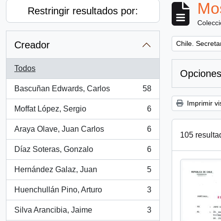
Mos
Restringir resultados por:
Colecc
Remove filter:
Creador
Chile. Secreta
Todos
Opciones
Bascuñan Edwards, Carlos
58
, 58 resultados
Imprimir vi
Moffat López, Sergio
6
, 6 resultados
Araya Olave, Juan Carlos
6
, 6 resultados
105 resulta
Díaz Soteras, Gonzalo
6
, 6 resultados
Hernández Galaz, Juan
5
, 5 resultados
Huenchullán Pino, Arturo
3
, 3 resultados
Silva Arancibia, Jaime
3
, 3 resultados