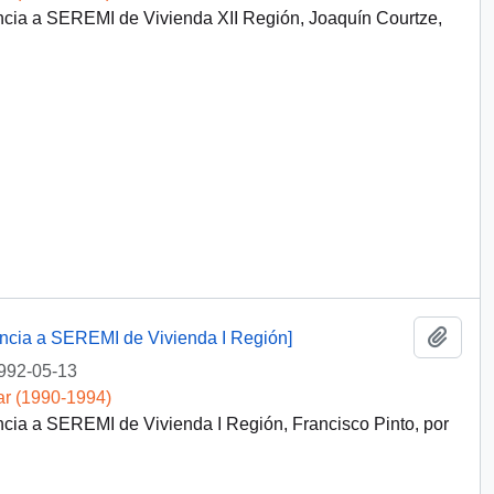
encia a SEREMI de Vivienda XII Región, Joaquín Courtze,
Añadi
dencia a SEREMI de Vivienda I Región]
992-05-13
ar (1990-1994)
ncia a SEREMI de Vivienda I Región, Francisco Pinto, por