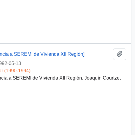
Añadi
dencia a SEREMI de Vivienda XII Región]
992-05-13
ar (1990-1994)
encia a SEREMI de Vivienda XII Región, Joaquín Courtze,