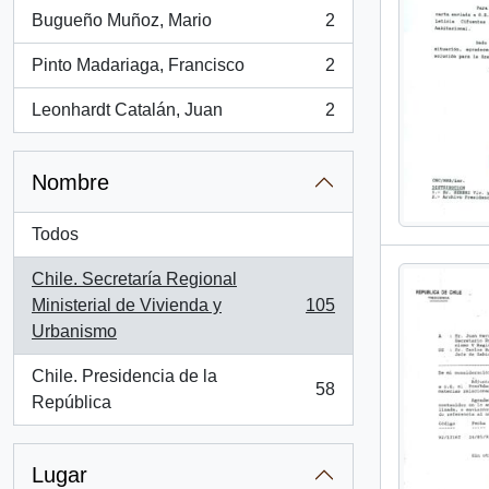
Bugueño Muñoz, Mario
2
, 2 resultados
Pinto Madariaga, Francisco
2
, 2 resultados
Leonhardt Catalán, Juan
2
, 2 resultados
Nombre
Todos
Chile. Secretaría Regional
Ministerial de Vivienda y
105
, 105 resultados
Urbanismo
Chile. Presidencia de la
58
, 58 resultados
República
Lugar