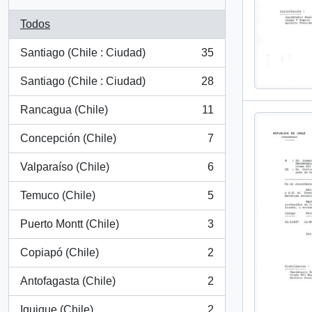
Todos
Santiago (Chile : Ciudad)
35
, 35 resultados
Santiago (Chile : Ciudad)
28
, 28 resultados
Rancagua (Chile)
11
, 11 resultados
Concepción (Chile)
7
, 7 resultados
Valparaíso (Chile)
6
, 6 resultados
Temuco (Chile)
5
, 5 resultados
Puerto Montt (Chile)
3
, 3 resultados
Copiapó (Chile)
2
, 2 resultados
Antofagasta (Chile)
2
, 2 resultados
Iquique (Chile)
2