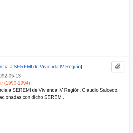
Añadi
dencia a SEREMI de Vivienda IV Región]
992-05-13
ar (1990-1994)
encia a SEREMI de Vivienda IV Región, Claudio Salcedo,
relacionadas con dicho SEREMI.