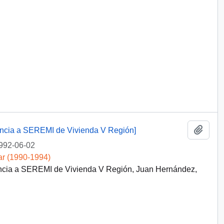
Añadi
dencia a SEREMI de Vivienda V Región]
992-06-02
ar (1990-1994)
dencia a SEREMI de Vivienda V Región, Juan Hernández,