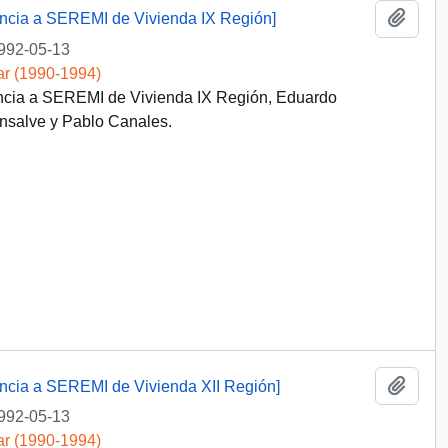
Añadi
dencia a SEREMI de Vivienda IX Región]
992-05-13
ar (1990-1994)
encia a SEREMI de Vivienda IX Región, Eduardo
nsalve y Pablo Canales.
Añadi
dencia a SEREMI de Vivienda XII Región]
992-05-13
ar (1990-1994)