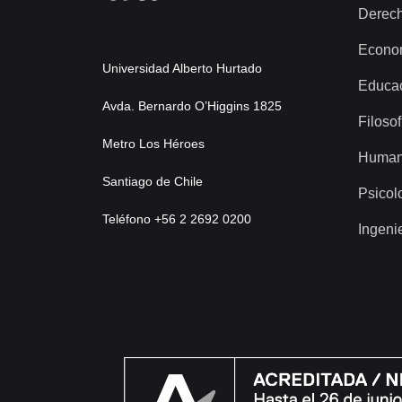
Derec
Econo
Universidad Alberto Hurtado
Educa
Avda. Bernardo O’Higgins 1825
Filosof
Metro Los Héroes
Human
Santiago de Chile
Psicol
Teléfono +56 2 2692 0200
Ingeni