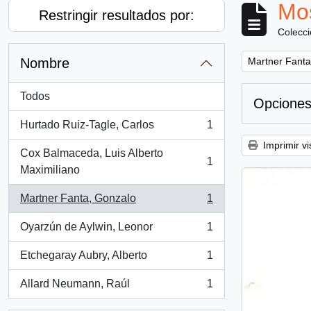
Mos
Restringir resultados por:
Colecc
Remove filter:
Nombre
Martner Fanta
Todos
Opciones
Hurtado Ruiz-Tagle, Carlos
1
, 1 resultados
Imprimir vi
Cox Balmaceda, Luis Alberto
1
, 1 resultados
Maximiliano
Martner Fanta, Gonzalo
1
, 1 resultados
Oyarzún de Aylwin, Leonor
1
, 1 resultados
Etchegaray Aubry, Alberto
1
, 1 resultados
Allard Neumann, Raúl
1
, 1 resultados