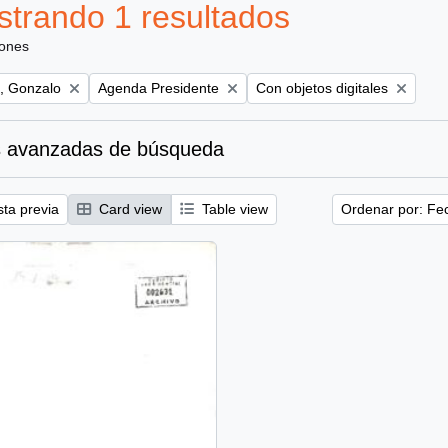
trando 1 resultados
iones
Remove filter:
Remove filter:
, Gonzalo
Agenda Presidente
Con objetos digitales
 avanzadas de búsqueda
sta previa
Card view
Table view
Ordenar por: Fe