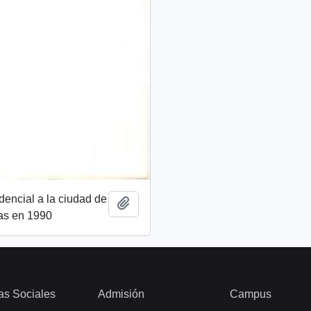
idencial a la ciudad de
Añadir al portapapeles
as en 1990
as Sociales
Admisión
Campus