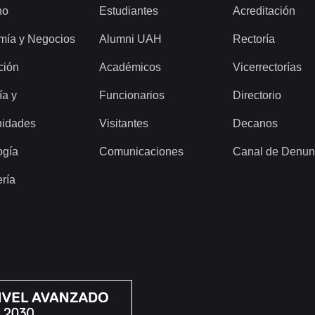
ho
Estudiantes
Acreditación
mía y Negocios
Alumni UAH
Rectoría
ción
Académicos
Vicerrectorías
ía y
Funcionarios
Directorio
idades
Visitantes
Decanos
ogía
Comunicaciones
Canal de Denun
ería