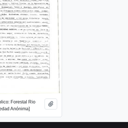
lico: Forestal Rio
Añadir al portapapeles
edad Anónima]