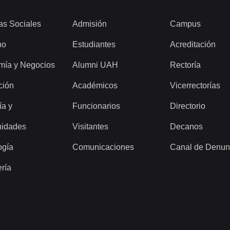
as Sociales
Admisión
Campus
ho
Estudiantes
Acreditación
mía y Negocios
Alumni UAH
Rectoría
ción
Académicos
Vicerrectorías
ía y
Funcionarios
Directorio
idades
Visitantes
Decanos
ogía
Comunicaciones
Canal de Denun
ería