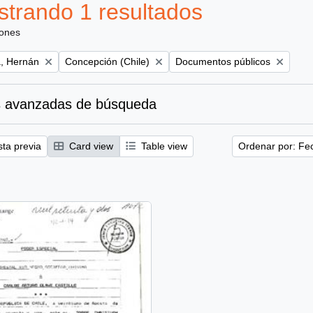
trando 1 resultados
iones
Remove filter:
Remove filter:
, Hernán
Concepción (Chile)
Documentos públicos
 avanzadas de búsqueda
sta previa
Card view
Table view
Ordenar por: Fe