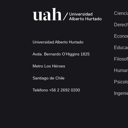
Cienci
Derec
Econo
Universidad Alberto Hurtado
Educa
Avda. Bernardo O’Higgins 1825
Filosof
Metro Los Héroes
Human
Santiago de Chile
Psicol
Teléfono +56 2 2692 0200
Ingeni