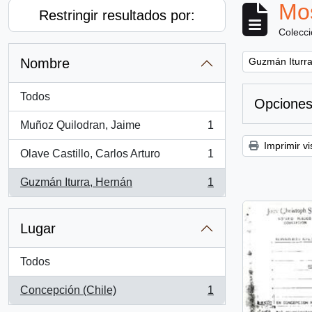
Mos
Restringir resultados por:
Colecc
Remove filter:
Nombre
Guzmán Iturra
Todos
Opciones
Muñoz Quilodran, Jaime
1
, 1 resultados
Imprimir vi
Olave Castillo, Carlos Arturo
1
, 1 resultados
Guzmán Iturra, Hernán
1
, 1 resultados
Lugar
Todos
Concepción (Chile)
1
, 1 resultados