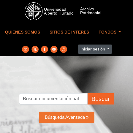
Skip to main content
QUIENES SOMOS
SITIOS DE INTERÉS
FONDOS
Iniciar sesión
Buscar
Búsqueda Avanzada »