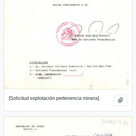
[Solicitud explotación pertenencia minera]
Añadi