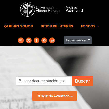
Skip to main content
QUIENES SOMOS
SITIOS DE INTERÉS
FONDOS
Iniciar sesión
Buscar
Búsqueda Avanzada »