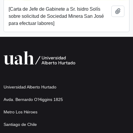
[Carta de Jefe de Gabinete a Sr. Isidro Solís
Añadi
sobre solicitud de Sociedad Minera San José
para efectuar labores]
Universidad Alberto Hurtado
Avda. Bernardo O’Higgins 1825
Metro Los Héroes
Santiago de Chile