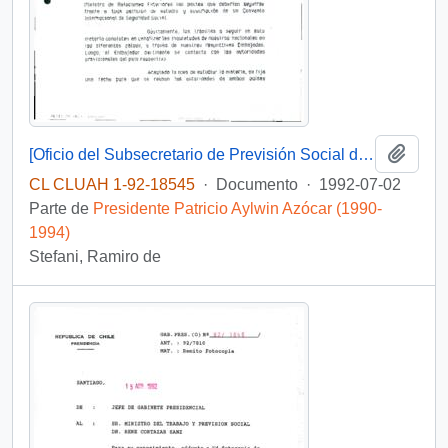
Añadi
[Oficio del Subsecretario de Previsión Social dirigido al Jefe de Gabinete Presidencial, referente a Convenio de Seguridad Social con Francia]
CL CLUAH 1-92-18545
·
Documento
·
1992-07-02
Parte de
Presidente Patricio Aylwin Azócar (1990-
1994)
Stefani, Ramiro de