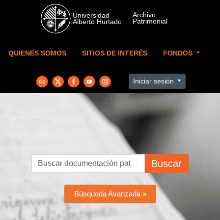
Skip to main content
QUIENES SOMOS
SITIOS DE INTERÉS
FONDOS
Iniciar sesión
Buscar
Búsqueda Avanzada »