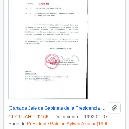
Añadi
[Carta de Jefe de Gabinete de la Presidencia a Ministro de Trabajo y Previsión Social]
CL CLUAH 1-92-66
·
Documento
·
1992-01-07
Parte de
Presidente Patricio Aylwin Azócar (1990-