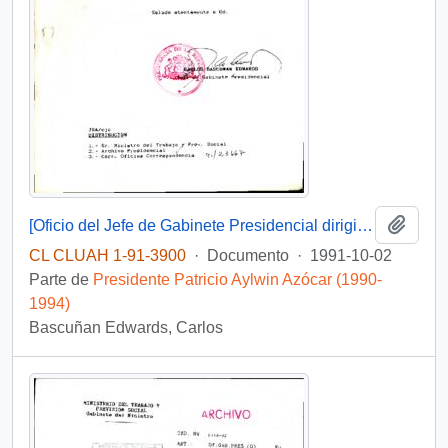
Añadi
[Oficio del Jefe de Gabinete Presidencial dirigido al Ministro del Trabajo y Previsión Social]
CL CLUAH 1-91-3900
·
Documento
·
1991-10-02
Parte de
Presidente Patricio Aylwin Azócar (1990-
1994)
Bascuñan Edwards, Carlos