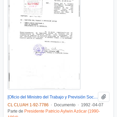
Añadi
[Oficio del Ministro del Trabajo y Previsión Social dirigido al Jefe de Gabinete Presidencial]
CL CLUAH 1-92-7786
·
Documento
·
1992 -04-07
Parte de
Presidente Patricio Aylwin Azócar (1990-