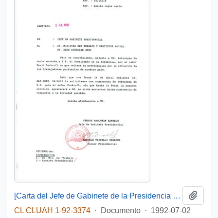
Añadi
[Carta del Jefe de Gabinete de la Presidencia a Ministro del Trabajo]
CL CLUAH 1-92-3374
·
Documento
·
1992-07-02