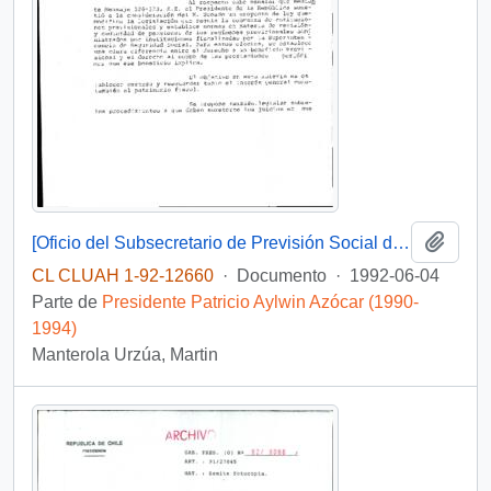
Añadi
[Oficio del Subsecretario de Previsión Social dirigido al Presidente de la Asociación de Jubilados y Montepiadas de los Ferrocarriles del Estado de Chillán]
CL CLUAH 1-92-12660
·
Documento
·
1992-06-04
Parte de
Presidente Patricio Aylwin Azócar (1990-
1994)
Manterola Urzúa, Martin