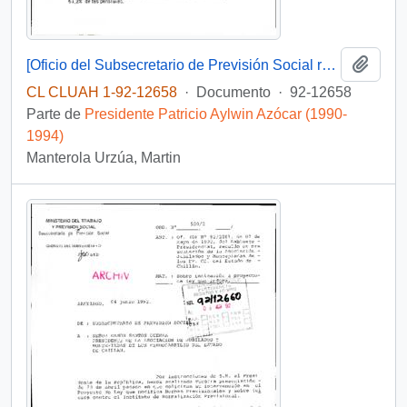
Añadi
[Oficio del Subsecretario de Previsión Social referente a valoración de reforma tributaria]
CL CLUAH 1-92-12658
·
Documento
·
92-12658
Parte de
Presidente Patricio Aylwin Azócar (1990-
1994)
Manterola Urzúa, Martin