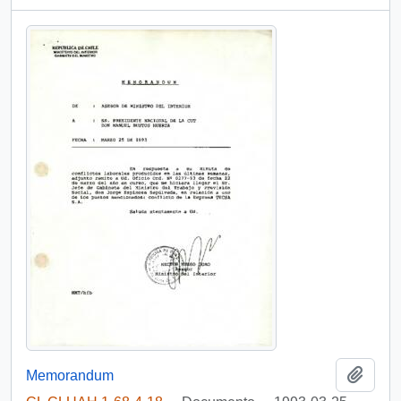
Añadi
Memorandum