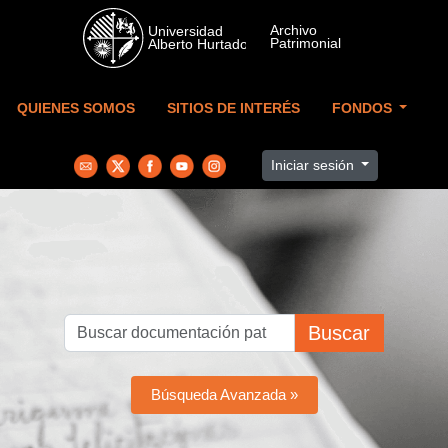
Skip to main content
QUIENES SOMOS
SITIOS DE INTERÉS
FONDOS
Iniciar sesión
Buscar
Búsqueda Avanzada »