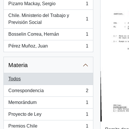
Pizarro Mackay, Sergio
1
, 1 resultados
Chile. Ministerio del Trabajo y
1
, 1 resultados
Previsión Social
Bosselin Correa, Hernán
1
, 1 resultados
Pérez Muñoz, Juan
1
, 1 resultados
Materia
Todos
Correspondencia
2
, 2 resultados
Memorándum
1
, 1 resultados
Proyecto de Ley
1
, 1 resultados
Premios Chile
1