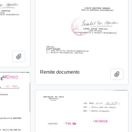
Añadir al portapapeles
Remite documento
Añadi