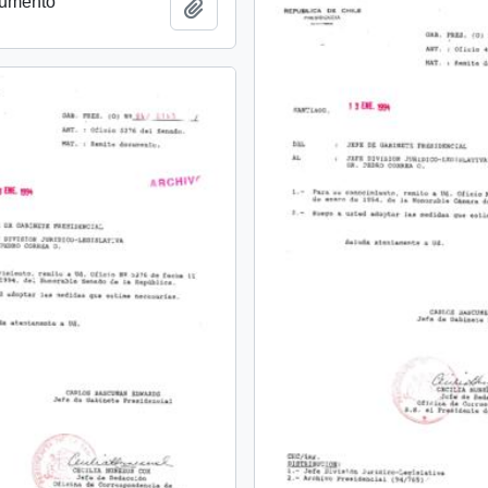
cumento
Añadir al portapapeles