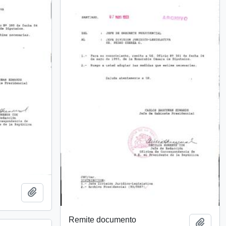
Añadir al portapapeles
Remite documento
Añadi