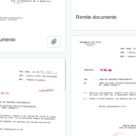
Remite documento
cumento
Añadir al portapapeles