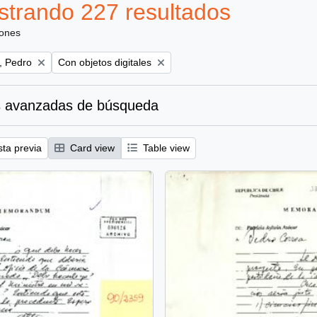
trando 227 resultados
iones
Remove filter:
, Pedro
Con objetos digitales
 avanzadas de búsqueda
sta previa
Card view
Table view