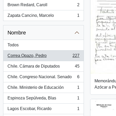
Brown Redard, Caroll
2
, 2 resultados
Zapata Cancino, Marcelo
1
, 1 resultados
Nombre
Todos
Correa Opazo, Pedro
227
, 227 resultados
Chile. Cámara de Diputados
45
, 45 resultados
Chile. Congreso Nacional. Senado
6
, 6 resultados
Memorándum
Azócar a P
Chile. Ministerio de Educación
1
, 1 resultados
Espinoza Sepúlveda, Blas
1
, 1 resultados
Lagos Escobar, Ricardo
1
, 1 resultados