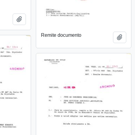
Añadir al portapapeles
Remite documento
Añadi