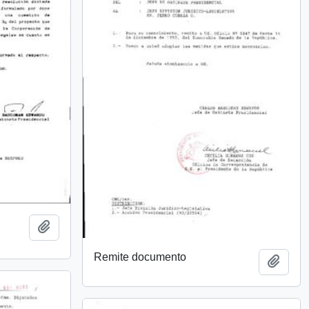
Añadir al portapapeles
Remite documento
Añadi