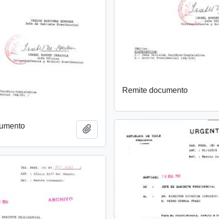
Remite documento
cumento
Añadir al portapapeles