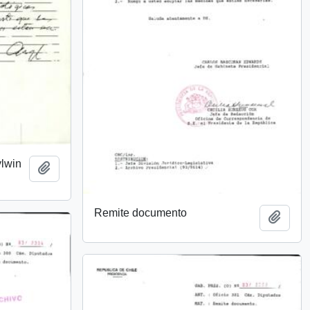
lwin
Añadir al portapapeles
Remite documento
Añadi