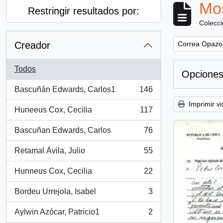
Mos
Restringir resultados por:
Colecc
Remove filter:
Creador
Correa Opazo
Todos
Opciones
Bascuñán Edwards, Carlos1
146
, 146 resultados
Imprimir vi
Huneeus Cox, Cecilia
117
, 117 resultados
Bascuñan Edwards, Carlos
76
, 76 resultados
Retamal Ávila, Julio
55
, 55 resultados
Hunneus Cox, Cecilia
22
, 22 resultados
Bordeu Urrejola, Isabel
3
, 3 resultados
Aylwin Azócar, Patricio1
2
, 2 resultados