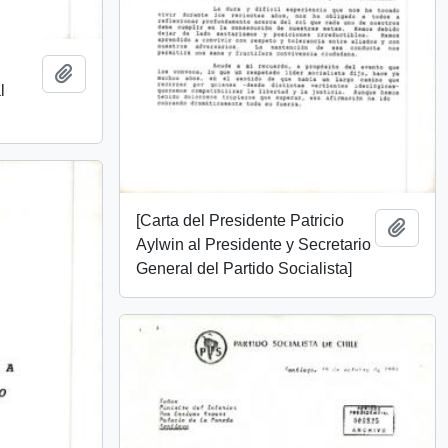
Añadir al portapapeles
l
[Carta del Presidente Patricio
Añadi
Aylwin al Presidente y Secretario
General del Partido Socialista]