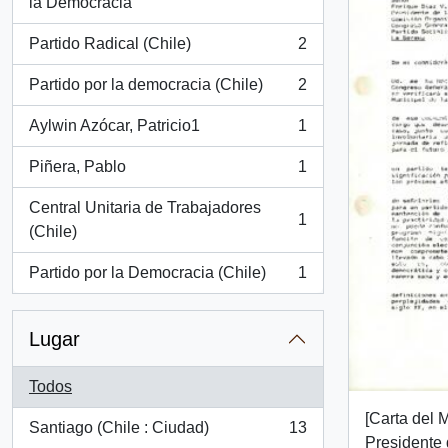
, 2 resultados
la Democracia
Partido Radical (Chile)
2
, 2 resultados
Partido por la democracia (Chile)
2
, 2 resultados
Aylwin Azócar, Patricio1
1
, 1 resultados
Piñera, Pablo
1
, 1 resultados
Central Unitaria de Trabajadores
1
, 1 resultados
(Chile)
Partido por la Democracia (Chile)
1
, 1 resultados
Lugar
Todos
[Carta del M
Santiago (Chile : Ciudad)
13
, 13 resultados
Presidente 