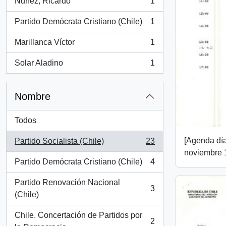
Nuñez, Ricardo
1
, 1 resultados
Partido Demócrata Cristiano (Chile)
1
, 1 resultados
Marillanca Víctor
1
, 1 resultados
Solar Aladino
1
, 1 resultados
Nombre
Todos
[Agenda día
Partido Socialista (Chile)
23
, 23 resultados
noviembre 
Partido Demócrata Cristiano (Chile)
4
, 4 resultados
Partido Renovación Nacional
3
, 3 resultados
(Chile)
Chile. Concertación de Partidos por
2