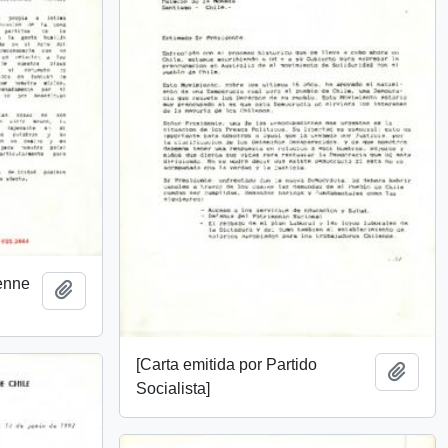
ienne
Añadir al portapapeles
[Carta emitida por Partido
Añadi
Socialista]