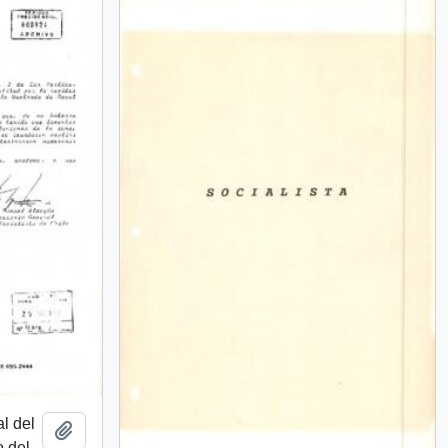
al del
Añadir al portapapeles
o del