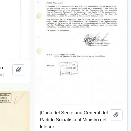
io
Añadir al portapapeles
o]
[Carta del Secretario General del
Añadi
Partido Socialista al Ministro del
Interior]