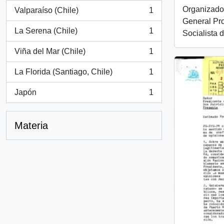
Organizado
Valparaíso (Chile)
1
, 1 resultados
General Pro
La Serena (Chile)
1
Socialista d
, 1 resultados
Viña del Mar (Chile)
1
, 1 resultados
La Florida (Santiago, Chile)
1
, 1 resultados
Japón
1
, 1 resultados
Materia