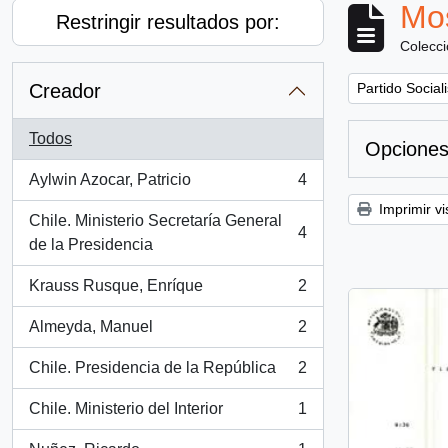
Mos
Restringir resultados por:
Colecc
Remove filter:
Creador
Partido Sociali
Todos
Opciones
Aylwin Azocar, Patricio
4
, 4 resultados
Imprimir vi
Chile. Ministerio Secretaría General
4
, 4 resultados
de la Presidencia
Krauss Rusque, Enríque
2
, 2 resultados
Almeyda, Manuel
2
, 2 resultados
Chile. Presidencia de la República
2
, 2 resultados
Chile. Ministerio del Interior
1
, 1 resultados