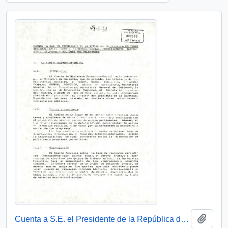
Añadi
Cuenta a S.E. el Presidente de la República de principales temas tratados en el Comité Económico Social