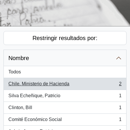
Restringir resultados por:
Nombre
Todos
Chile. Ministerio de Hacienda
2
, 2 resultados
Silva Echeñique, Patricio
1
, 1 resultados
Clinton, Bill
1
, 1 resultados
Comité Económico Social
1
, 1 resultados