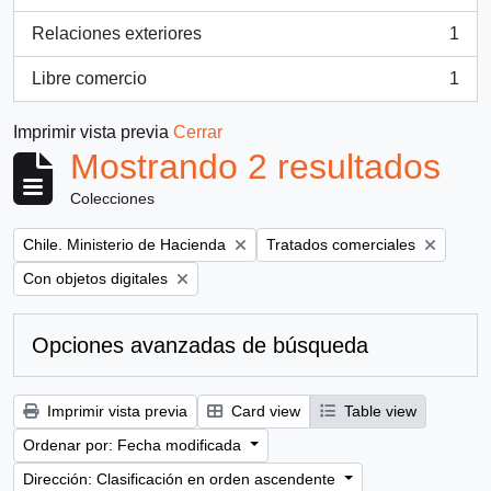
, 1 resultados
Relaciones exteriores
1
, 1 resultados
Libre comercio
1
, 1 resultados
Imprimir vista previa
Cerrar
Mostrando 2 resultados
Colecciones
Remove filter:
Remove filter:
Chile. Ministerio de Hacienda
Tratados comerciales
Remove filter:
Con objetos digitales
Opciones avanzadas de búsqueda
Imprimir vista previa
Card view
Table view
Ordenar por: Fecha modificada
Dirección: Clasificación en orden ascendente