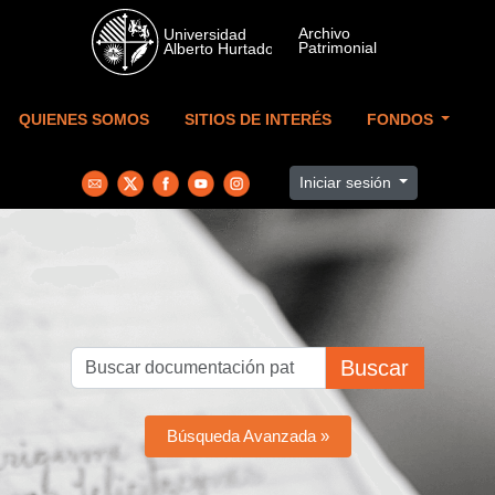
Skip to main content
QUIENES SOMOS
SITIOS DE INTERÉS
FONDOS
Iniciar sesión
Buscar
Búsqueda Avanzada »