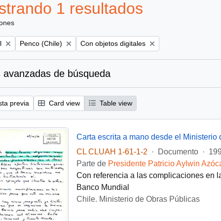
trando 1 resultados
iones
Remove filter:
Remove filter:
l
Penco (Chile)
Con objetos digitales
 avanzadas de búsqueda
sta previa
Card view
Table view
CL CLUAH 1-61-1-2
·
Documento
·
199
Parte de
Presidente Patricio Aylwin Azóc
Con referencia a las complicaciones en l
Banco Mundial
Chile. Ministerio de Obras Públicas