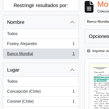
Mos
Restringir resultados por:
Colecc
Remove filter:
Nombre
Banco Mundia
Todos
Opciones
Foxley, Alejandro
1
, 1 resultados
Imprimir vi
Banco Mundial
1
, 1 resultados
Lugar
Todos
Concepción (Chile)
1
, 1 resultados
Coronel (Chile)
1
, 1 resultados