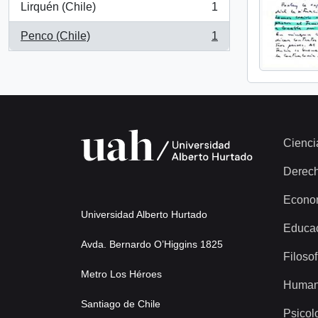
Lirquén (Chile)
1
, 1 resultados
Penco (Chile)
1
, 1 resultados
Cienci
Derec
Econo
Universidad Alberto Hurtado
Educa
Avda. Bernardo O’Higgins 1825
Filosof
Metro Los Héroes
Human
Santiago de Chile
Psicol