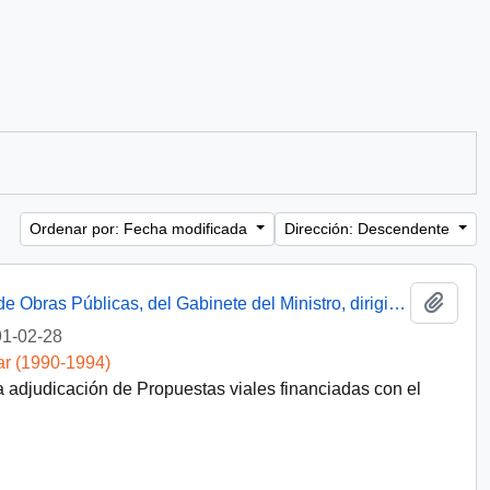
Ordenar por: Fecha modificada
Dirección: Descendente
Añadi
Carta escrita a mano desde el Ministerio de Obras Públicas, del Gabinete del Ministro, dirigida al Presidente [de la República de Chile]
1-02-28
ar (1990-1994)
a adjudicación de Propuestas viales financiadas con el