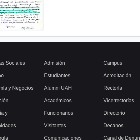
as Sociales
Admisión
Campus
ho
Estudiantes
Acreditación
mía y Negocios
Alumni UAH
Rectoría
ción
Académicos
Vicerrectorías
ía y
Funcionarios
Directorio
idades
Visitantes
Decanos
ogía
Comunicaciones
Canal de Denun