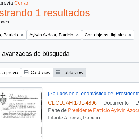
 previa
Cerrar
trando 1 resultados
iones
Remove filter:
Remove filter:
, Patricio
Aylwin Azócar, Patricio
Con objetos digitales
 avanzadas de búsqueda
sta previa
Card view
Table view
[Saludos en el onomástico del Presidente
CL CLUAH 1-91-4896
·
Documento
·
1
Parte de
Presidente Patricio Aylwin Azóc
Infante Alfonso, Patricio