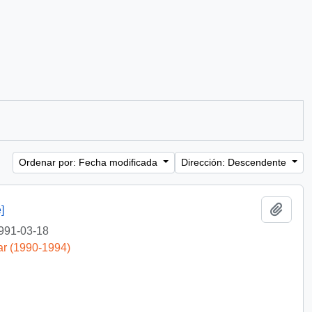
Ordenar por: Fecha modificada
Dirección: Descendente
Añadi
]
991-03-18
ar (1990-1994)