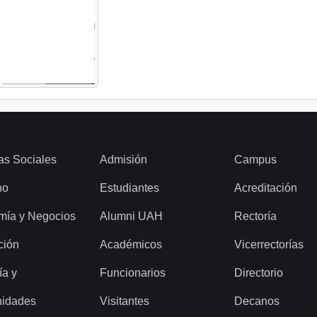
as Sociales
Admisión
Campus
ho
Estudiantes
Acreditación
mía y Negocios
Alumni UAH
Rectoría
ción
Académicos
Vicerrectorías
ía y
Funcionarios
Directorio
idades
Visitantes
Decanos