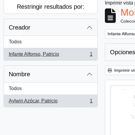
Imprimir vista
Restringir resultados por:
Mos
Colecc
Creador
Remove filter:
Infante Alfonso
Todos
Opciones
Infante Alfonso, Patricio
1
, 1 resultados
Imprimir vi
Nombre
Todos
Aylwin Azócar, Patricio
1
, 1 resultados