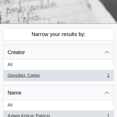
Narrow your results by:
Creator
All
González, Carlos
1
, 1 results
Name
All
Aylwin Azócar, Patricio
1