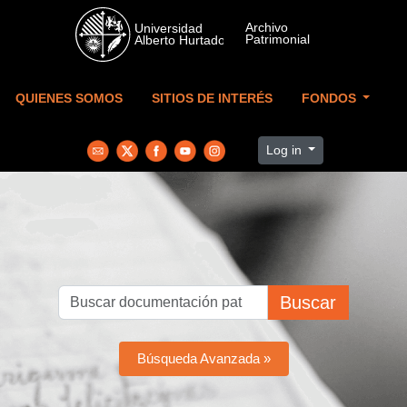
Skip to main content
QUIENES SOMOS
SITIOS DE INTERÉS
FONDOS
Log in
Buscar
Búsqueda Avanzada »