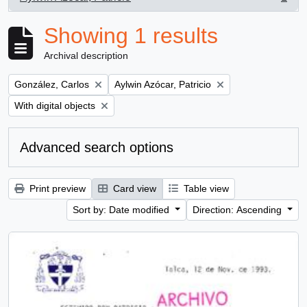
, 1 results
Showing 1 results
Archival description
Remove filter:
Remove filter:
González, Carlos
Aylwin Azócar, Patricio
Remove filter:
With digital objects
Advanced search options
Print preview
Card view
Table view
Sort by: Date modified
Direction: Ascending