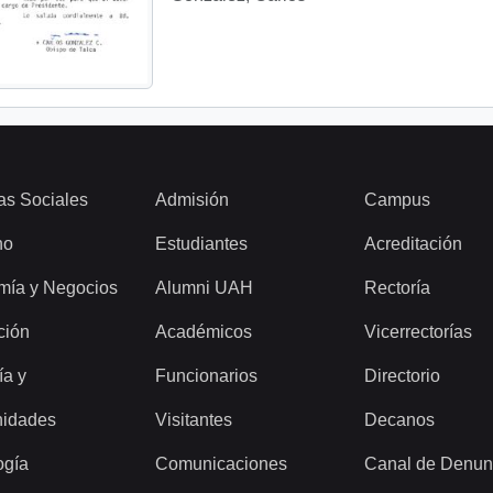
as Sociales
Admisión
Campus
ho
Estudiantes
Acreditación
mía y Negocios
Alumni UAH
Rectoría
ción
Académicos
Vicerrectorías
ía y
Funcionarios
Directorio
idades
Visitantes
Decanos
ogía
Comunicaciones
Canal de Denun