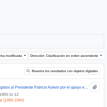
cha modificada
Dirección: Clasificación en orden ascendente
Muestra los resultados con objetos digitales
Añadi
[Agradecimientos del Obispo de Talca dirigidos al Presidente Patricio Aylwin por el apoyo en la reconstrucción de la Iglesia Matriz de Curicó]
1993-11-12
ar (1990-1994)