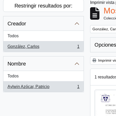
Imprimir vista
Restringir resultados por:
Mos
Colecc
Creador
Remove filter:
González, Car
Todos
Opciones
González, Carlos
1
, 1 resultados
Imprimir vi
Nombre
Todos
1 resultado
Aylwin Azócar, Patricio
1
, 1 resultados