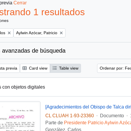
 previa
Cerrar
trando 1 resultados
iones
Remove filter:
los
Aylwin Azócar, Patricio
 avanzadas de búsqueda
sta previa
Card view
Table view
Ordenar por: Fe
s con objetos digitales
CL CLUAH 1-93-23360
·
Documento
·
Parte de
Presidente Patricio Aylwin Azóc
González, Carlos