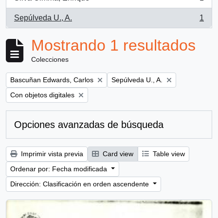
, 1 resultados
Sepúlveda U., A.
1
, 1 resultados
Mostrando 1 resultados
Colecciones
Remove filter:
Remove filter:
Bascuñan Edwards, Carlos
Sepúlveda U., A.
Remove filter:
Con objetos digitales
Opciones avanzadas de búsqueda
Imprimir vista previa
Card view
Table view
Ordenar por: Fecha modificada
Dirección: Clasificación en orden ascendente