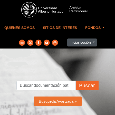
Skip to main content
QUIENES SOMOS
SITIOS DE INTERÉS
FONDOS
Iniciar sesión
Buscar
Búsqueda Avanzada »