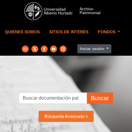
Skip to main content
QUIENES SOMOS
SITIOS DE INTERÉS
FONDOS
Iniciar sesión
Buscar
Búsqueda Avanzada »