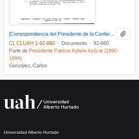
Añadi
[Correspondencia del Presidente de la Conferencia Episcopal de Chile dirigida al Presidente Patricio Aylwin]
CL CLUAH 1-92-660
·
Documento
·
92-660
Parte de
Presidente Patricio Aylwin Azócar (1990-
1994)
González, Carlos
Universidad Alberto Hurtado