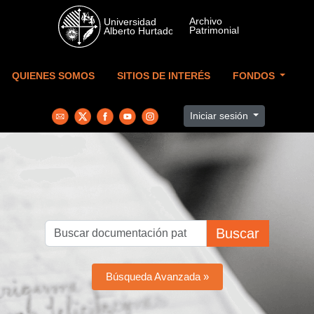
Skip to main content
QUIENES SOMOS
SITIOS DE INTERÉS
FONDOS
Iniciar sesión
Buscar
Búsqueda Avanzada »