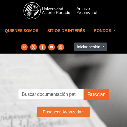
Skip to main content
QUIENES SOMOS
SITIOS DE INTERÉS
FONDOS
Iniciar sesión
Buscar
Búsqueda Avanzada »