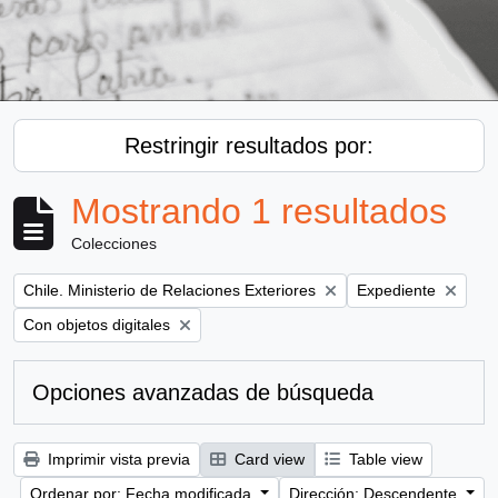
Restringir resultados por:
Mostrando 1 resultados
Colecciones
Remove filter:
Remove filter:
Chile. Ministerio de Relaciones Exteriores
Expediente
Remove filter:
Con objetos digitales
Opciones avanzadas de búsqueda
Imprimir vista previa
Card view
Table view
Ordenar por: Fecha modificada
Dirección: Descendente