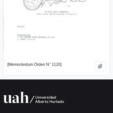
[Memorándum Órden N° 1120]
Añadi