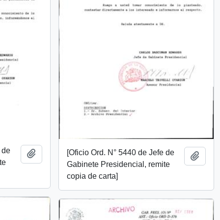
e de
[Oficio Ord. N° 5440 de Jefe de
Añadir al portapapeles
Añadi
te
Gabinete Presidencial, remite
copia de carta]