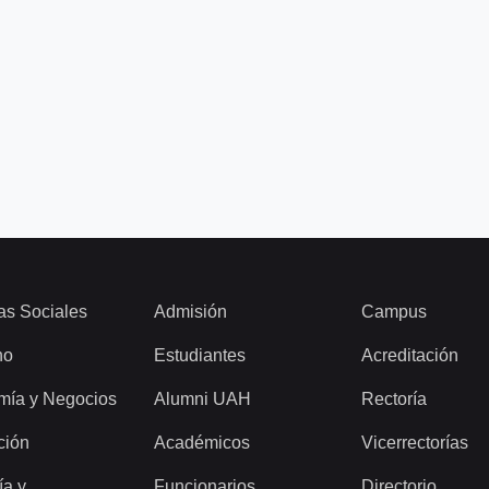
as Sociales
Admisión
Campus
ho
Estudiantes
Acreditación
mía y Negocios
Alumni UAH
Rectoría
ción
Académicos
Vicerrectorías
ía y
Funcionarios
Directorio