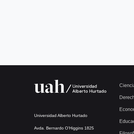
Cienci
Derec
Econo
Universidad Alberto Hurtado
Educa
Avda. Bernardo O’Higgins 1825
Filosof