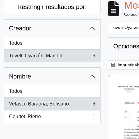
Mos
Restringir resultados por:
Colecc
Remove filter:
Creador
Trivelli Oyarz
Todos
Opciones
Trivelli Oyarzún, Marcelo
6
, 6 resultados
Imprimir vi
Nombre
Todos
Velasco Baraona, Belisario
6
, 6 resultados
Courtet, Pierre
1
, 1 resultados