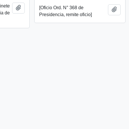
inete
[Oficio Ord. N° 368 de
Añadir al portapapeles
Añadi
ia de
Presidencia, remite oficio]