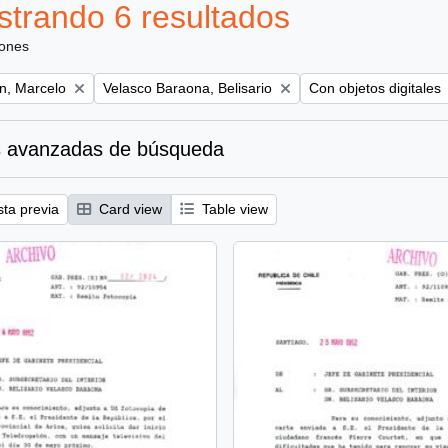
trando 6 resultados
iones
Remove filter:
Remove filter:
ún, Marcelo
Velasco Baraona, Belisario
Con objetos digitales
 avanzadas de búsqueda
sta previa
Card view
Table view