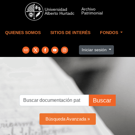
Skip to main content
QUIENES SOMOS
SITIOS DE INTERÉS
FONDOS
Iniciar sesión
Buscar
Búsqueda Avanzada »