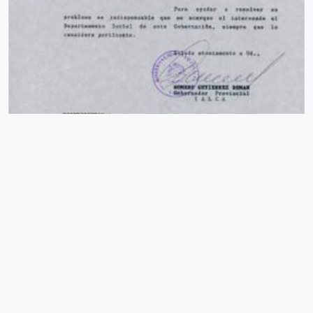
[Órden N° 3468 de la Gobernación Provincial de
Añadi
Talca]