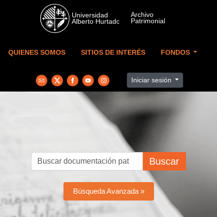
Skip to main content
QUIENES SOMOS
SITIOS DE INTERÉS
FONDOS
Iniciar sesión
Buscar
Búsqueda Avanzada »