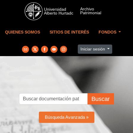
Skip to main content
QUIENES SOMOS
SITIOS DE INTERÉS
FONDOS
Iniciar sesión
Buscar
Búsqueda Avanzada »