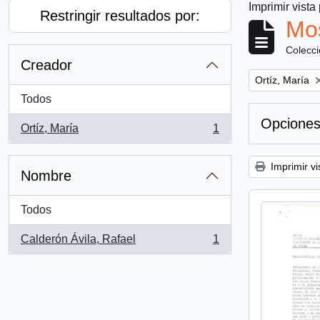
Imprimir vista
Restringir resultados por:
Mos
Colecc
Creador
Remove filter:
Ortíz, María
Todos
Opciones
Ortíz, María
1
, 1 resultados
Imprimir vi
Nombre
Todos
Calderón Ávila, Rafael
1
, 1 resultados