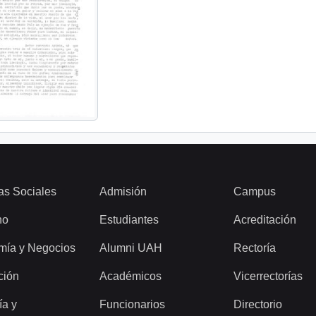
as Sociales
Admisión
Campus
ho
Estudiantes
Acreditación
mía y Negocios
Alumni UAH
Rectoría
ción
Académicos
Vicerrectorías
ía y
Funcionarios
Directorio