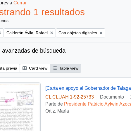
 previa
Cerrar
trando 1 resultados
iones
Remove filter:
Remove filter:
Calderón Ávila, Rafael
Con objetos digitales
 avanzadas de búsqueda
sta previa
Card view
Table view
[Carta en apoyo al Gobernador de Talaga
CL CLUAH 1-92-25733
·
Documento
·
Parte de
Presidente Patricio Aylwin Azóc
Ortíz, María