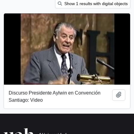
Show 1 results with digital objects
Discurso Presidente Aylwin en Convención
Add t
Santiago: Video