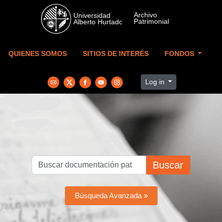
Skip to main content
QUIENES SOMOS
SITIOS DE INTERÉS
FONDOS
Log in
Buscar
Búsqueda Avanzada »