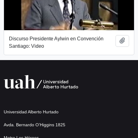
Discurso Presidente Aylwin en Convención
Add t
Santiago: Video
Universidad Alberto Hurtado
Avda. Bernardo O’Higgins 1825
Metro Los Héroes