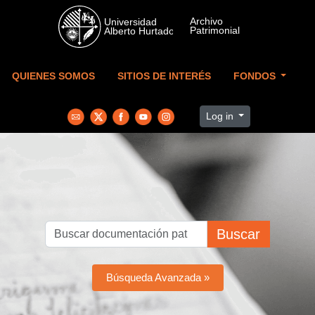
Skip to main content
QUIENES SOMOS
SITIOS DE INTERÉS
FONDOS
Log in
Buscar
Búsqueda Avanzada »