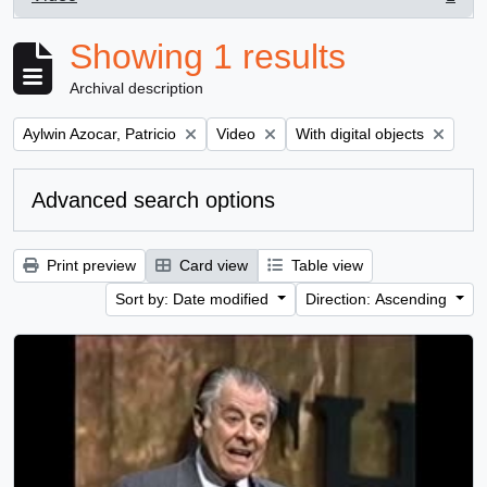
, 1 results
Showing 1 results
Archival description
Remove filter:
Remove filter:
Remove filter:
Aylwin Azocar, Patricio
Video
With digital objects
Advanced search options
Print preview
Card view
Table view
Sort by: Date modified
Direction: Ascending