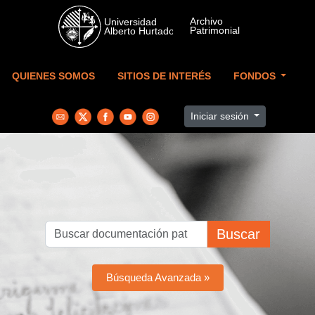
Skip to main content
QUIENES SOMOS
SITIOS DE INTERÉS
FONDOS
Iniciar sesión
Buscar
Búsqueda Avanzada »