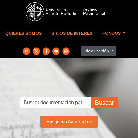
Skip to main content
QUIENES SOMOS
SITIOS DE INTERÉS
FONDOS
Iniciar sesión
Buscar
Búsqueda Avanzada »