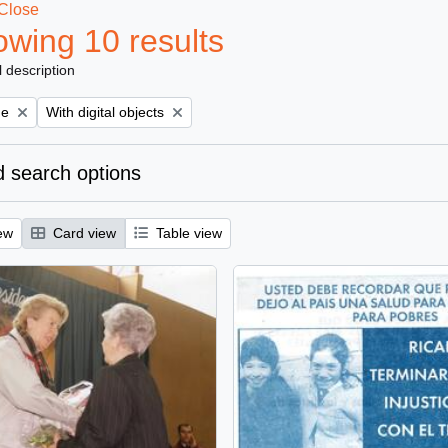
Close
wing 10 results
l description
e filter:
Remove filter:
ge
With digital objects
 search options
ew
Card view
Table view