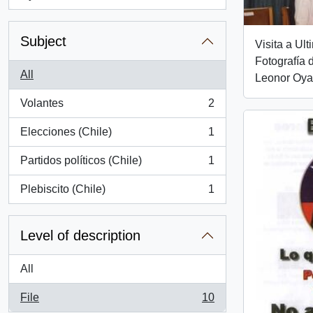
, 1 results
Subject
Visita a Ul
Fotografía 
All
Leonor Oya
Volantes
2
, 2 results
Elecciones (Chile)
1
, 1 results
Partidos políticos (Chile)
1
, 1 results
Plebiscito (Chile)
1
, 1 results
Level of description
All
File
10
, 10 results