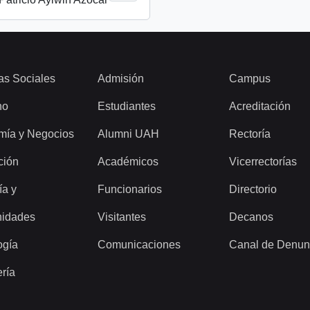
as Sociales
Admisión
Campus
ho
Estudiantes
Acreditación
mía y Negocios
Alumni UAH
Rectoría
ción
Académicos
Vicerrectorías
ía y
Funcionarios
Directorio
idades
Visitantes
Decanos
ogía
Comunicaciones
Canal de Denun
ería