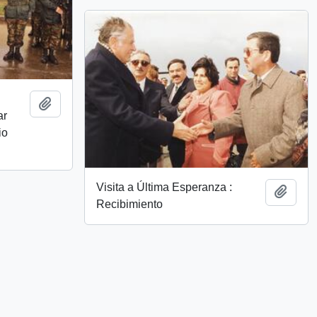
Add to clipboard
ar
io
Visita a Última Esperanza :
Add t
Recibimiento