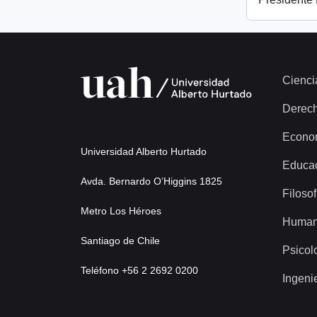
Cienci
Derec
Econo
Universidad Alberto Hurtado
Educa
Avda. Bernardo O’Higgins 1825
Filosof
Metro Los Héroes
Human
Santiago de Chile
Psicol
Teléfono +56 2 2692 0200
Ingeni