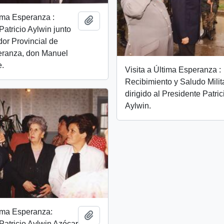
tima Esperanza :
Add to clipboard
Patricio Aylwin junto
or Provincial de
eranza, don Manuel
e.
Visita a Última Esperanza :
Recibimiento y Saludo Milit
dirigido al Presidente Patric
Aylwin.
tima Esperanza:
Add to clipboard
Patricio Aylwin Azócar