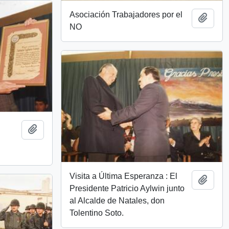
Asociación Trabajadores por el
Add t
NO
Add to clipboard
Visita a Última Esperanza : El
Add t
Presidente Patricio Aylwin junto
al Alcalde de Natales, don
Tolentino Soto.