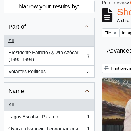
Print preview
Narrow your results by:
Sho
Archiva
Part of
Remove filter:
Remov
File
Ima
All
Advanced
Presidente Patricio Aylwin Azócar
7
, 7 results
(1990-1994)
Print previ
Volantes Políticos
3
, 3 results
Name
All
Lagos Escobar, Ricardo
1
, 1 results
Oyarzún Ivanovic, Leonor Victoria
1