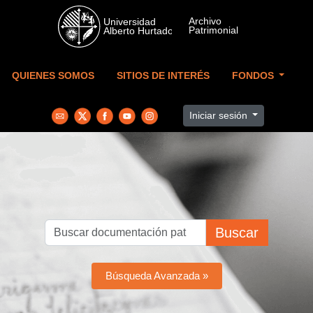
Skip to main content
QUIENES SOMOS
SITIOS DE INTERÉS
FONDOS
Iniciar sesión
Buscar
Búsqueda Avanzada »