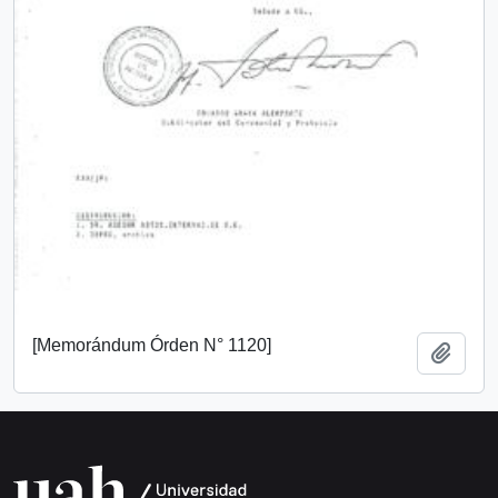
[Memorándum Órden N° 1120]
Añadi