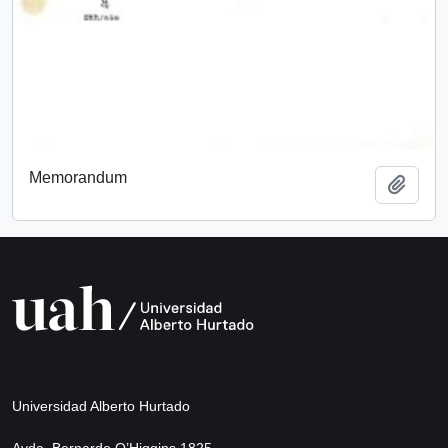
Memorandum
Add t
Universidad Alberto Hurtado
Avda. Bernardo O’Higgins 1825