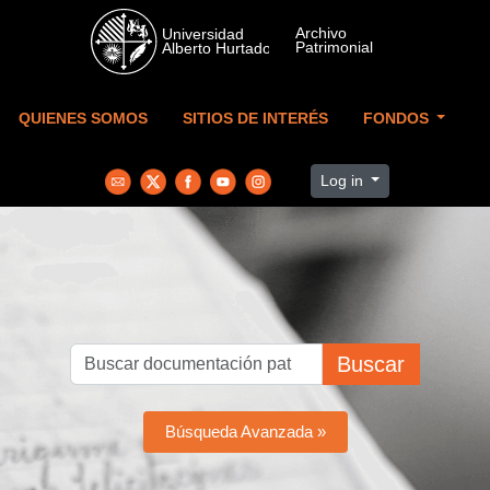
Skip to main content
QUIENES SOMOS
SITIOS DE INTERÉS
FONDOS
Log in
Buscar
Búsqueda Avanzada »