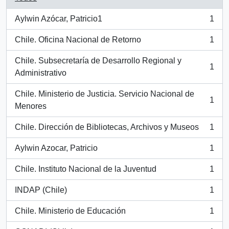
Aylwin Azócar, Patricio1
1
, 1 resultados
Chile. Oficina Nacional de Retorno
1
, 1 resultados
Chile. Subsecretaría de Desarrollo Regional y
1
, 1 resultados
Administrativo
Chile. Ministerio de Justicia. Servicio Nacional de
1
, 1 resultados
Menores
Chile. Dirección de Bibliotecas, Archivos y Museos
1
, 1 resultados
Aylwin Azocar, Patricio
1
, 1 resultados
Chile. Instituto Nacional de la Juventud
1
, 1 resultados
INDAP (Chile)
1
, 1 resultados
Chile. Ministerio de Educación
1
, 1 resultados