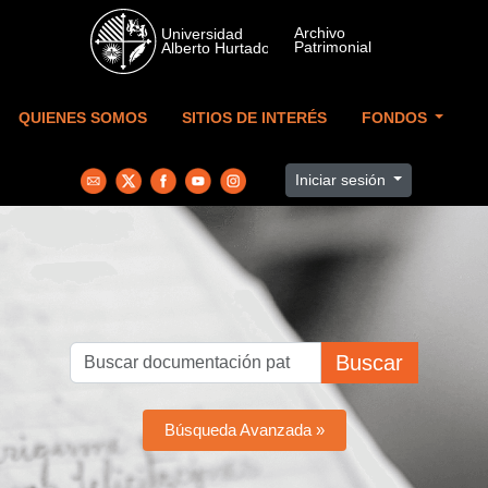
Skip to main content
QUIENES SOMOS
SITIOS DE INTERÉS
FONDOS
Iniciar sesión
Buscar
Búsqueda Avanzada »