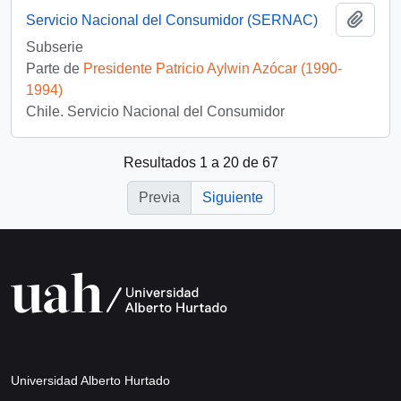
Añadi
Servicio Nacional del Consumidor (SERNAC)
Subserie
Parte de
Presidente Patricio Aylwin Azócar (1990-
1994)
Chile. Servicio Nacional del Consumidor
Resultados 1 a 20 de 67
Previa
Siguiente
Universidad Alberto Hurtado