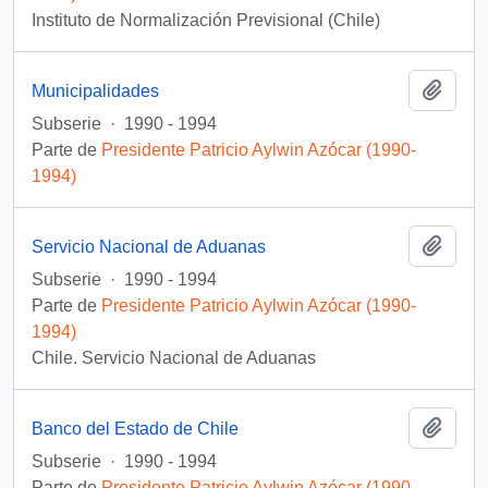
Instituto de Normalización Previsional (Chile)
Añadi
Municipalidades
Subserie
·
1990 - 1994
Parte de
Presidente Patricio Aylwin Azócar (1990-
1994)
Añadi
Servicio Nacional de Aduanas
Subserie
·
1990 - 1994
Parte de
Presidente Patricio Aylwin Azócar (1990-
1994)
Chile. Servicio Nacional de Aduanas
Añadi
Banco del Estado de Chile
Subserie
·
1990 - 1994
Parte de
Presidente Patricio Aylwin Azócar (1990-