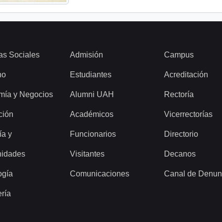
as Sociales
Admisión
Campus
ho
Estudiantes
Acreditación
mía y Negocios
Alumni UAH
Rectoría
ción
Académicos
Vicerrectorías
ía y
Funcionarios
Directorio
idades
Visitantes
Decanos
ogía
Comunicaciones
Canal de Denun
ería