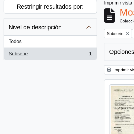
Imprimir vista
Restringir resultados por:
Mos
Colecc
Nivel de descripción
Remove filter:
Subserie
Todos
Opciones
Subserie
1
, 1 resultados
Imprimir vi