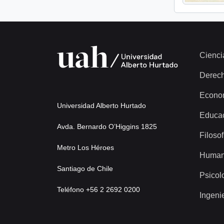
Cienci
Derec
Econo
Universidad Alberto Hurtado
Educa
Avda. Bernardo O’Higgins 1825
Filosof
Metro Los Héroes
Human
Santiago de Chile
Psicol
Teléfono +56 2 2692 0200
Ingeni