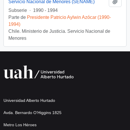
Añadi
Servicio Nacional de Menores (SENAME)
Subserie
·
1990 - 1994
Parte de
Presidente Patricio Aylwin Azócar (1990-
1994)
Chile. Ministerio de Justicia. Servicio Nacional de
Menores
Universidad Alberto Hurtado
Avda. Bernardo O’Higgins 1825
Metro Los Héroes