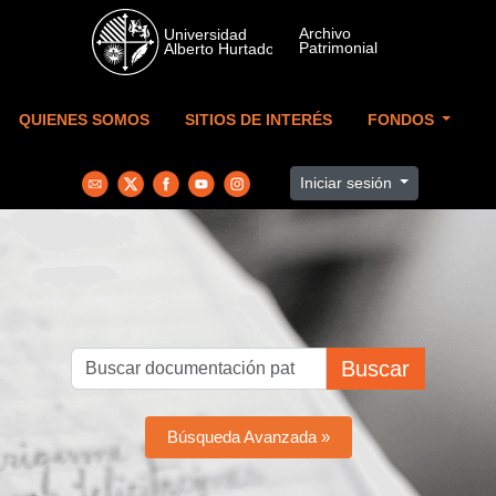
Skip to main content
QUIENES SOMOS
SITIOS DE INTERÉS
FONDOS
Iniciar sesión
Buscar
Búsqueda Avanzada »