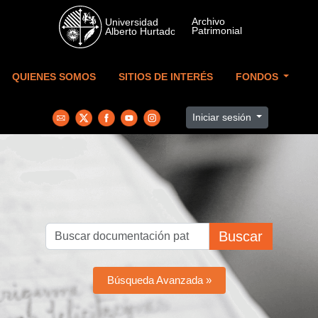
Skip to main content
QUIENES SOMOS
SITIOS DE INTERÉS
FONDOS
Iniciar sesión
Buscar
Búsqueda Avanzada »