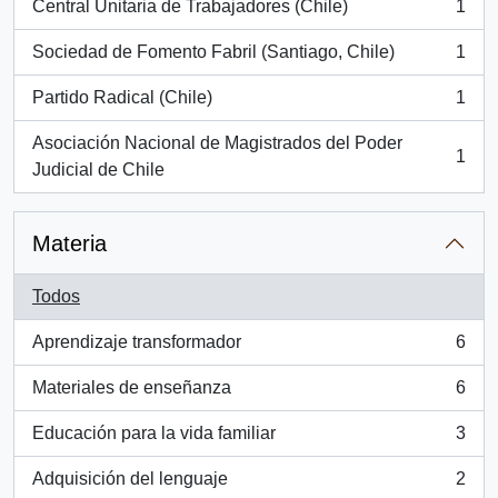
Central Unitaria de Trabajadores (Chile)
1
, 1 resultados
Sociedad de Fomento Fabril (Santiago, Chile)
1
, 1 resultados
Partido Radical (Chile)
1
, 1 resultados
Asociación Nacional de Magistrados del Poder
1
, 1 resultados
Judicial de Chile
Materia
Todos
Aprendizaje transformador
6
, 6 resultados
Materiales de enseñanza
6
, 6 resultados
Educación para la vida familiar
3
, 3 resultados
Adquisición del lenguaje
2
, 2 resultados