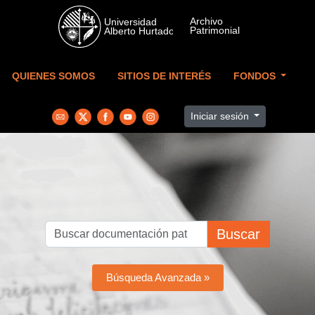
Skip to main content
QUIENES SOMOS
SITIOS DE INTERÉS
FONDOS
Iniciar sesión
Buscar
Búsqueda Avanzada »