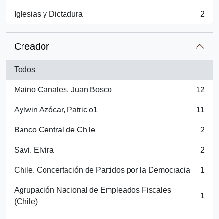
Iglesias y Dictadura
2
, 2 resultados
Creador
Todos
Maino Canales, Juan Bosco
12
, 12 resultados
Aylwin Azócar, Patricio1
11
, 11 resultados
Banco Central de Chile
2
, 2 resultados
Savi, Elvira
2
, 2 resultados
Chile. Concertación de Partidos por la Democracia
1
, 1 resultados
Agrupación Nacional de Empleados Fiscales
1
, 1 resultados
(Chile)