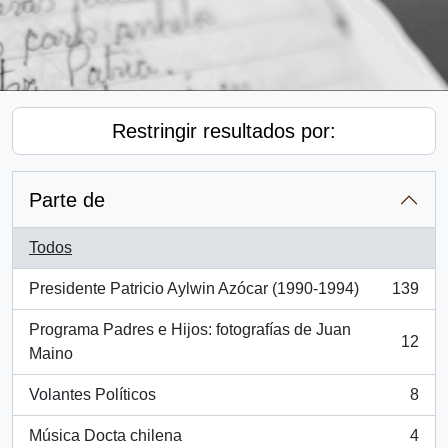
Restringir resultados por:
Parte de
Todos
Presidente Patricio Aylwin Azócar (1990-1994)
139
, 139 resultados
Programa Padres e Hijos: fotografías de Juan
12
, 12 resultados
Maino
Volantes Políticos
8
, 8 resultados
Música Docta chilena
4
, 4 resultados