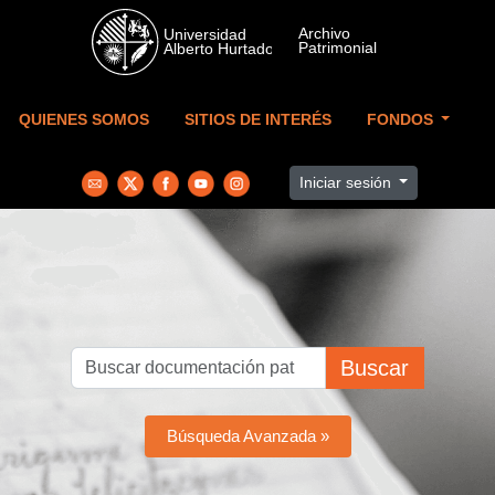
Skip to main content
QUIENES SOMOS
SITIOS DE INTERÉS
FONDOS
Iniciar sesión
Buscar
Búsqueda Avanzada »