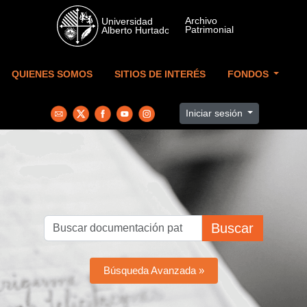
Skip to main content
QUIENES SOMOS
SITIOS DE INTERÉS
FONDOS
Iniciar sesión
Buscar
Búsqueda Avanzada »