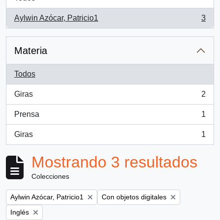
Aylwin Azócar, Patricio1
3
, 3 resultados
Materia
Todos
Giras
2
, 2 resultados
Prensa
1
, 1 resultados
Giras
1
, 1 resultados
Mostrando 3 resultados
Colecciones
Remove filter:
Remove filter:
Aylwin Azócar, Patricio1
Con objetos digitales
Remove filter:
Inglés