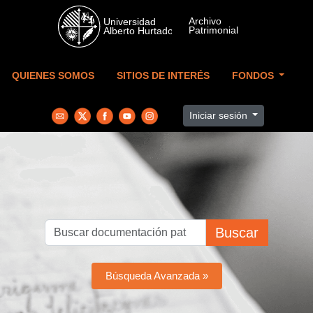
Skip to main content
QUIENES SOMOS
SITIOS DE INTERÉS
FONDOS
Iniciar sesión
Buscar
Búsqueda Avanzada »