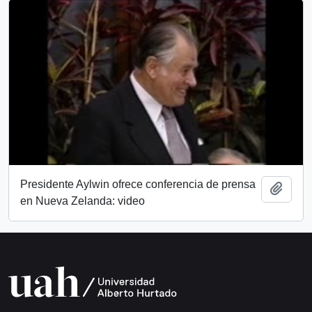
Presidente Aylwin ofrece conferencia de prensa
Añadi
en Nueva Zelanda: video