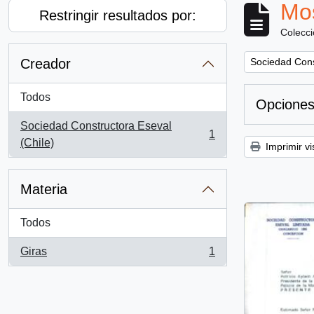
Mos
Restringir resultados por:
Colecc
Remove filter:
Creador
Sociedad Cons
Todos
Opciones
Sociedad Constructora Eseval
1
, 1 resultados
(Chile)
Imprimir vi
Materia
Todos
Giras
1
, 1 resultados