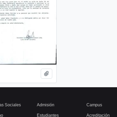
Añadir al portapapeles
as Sociales
Admisión
Campus
ho
Estudiantes
Acreditación