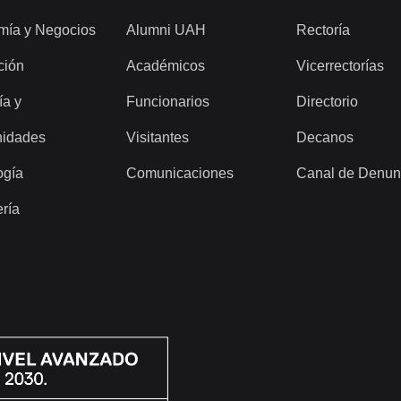
mía y Negocios
Alumni UAH
Rectoría
ción
Académicos
Vicerrectorías
ía y
Funcionarios
Directorio
idades
Visitantes
Decanos
ogía
Comunicaciones
Canal de Denun
ería