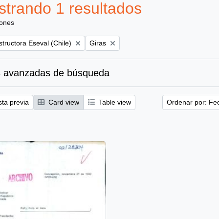
trando 1 resultados
iones
Remove filter:
tructora Eseval (Chile)
Giras
 avanzadas de búsqueda
sta previa
Card view
Table view
Ordenar por: Fe